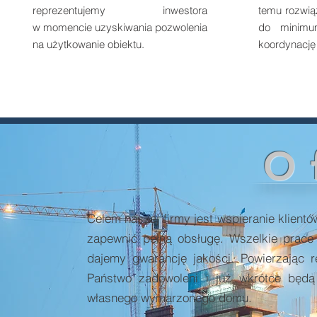
reprezentujemy inwestora
temu rozwią
w momencie uzyskiwania pozwolenia
do minimu
na użytkowanie obiektu.
koordynację
O 
Celem naszej firmy jest wspieranie klient
zapewnić pełną obsługę. Wszelkie prac
dajemy gwarancję jakości. Powierzając 
Państwo zadowoleni i już wkrótce będ
własnego wymarzonego domu.