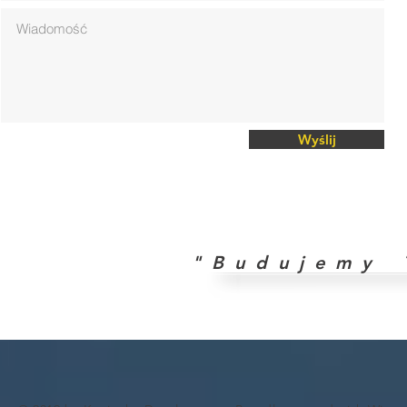
Wyślij
" B u d u j e m y T