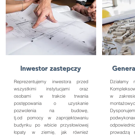
Inwestor zastepczy
Genera
Reprezentujemy inwestora przed
​Działamy 
wszystkimi instytucjami oraz
Kompleksowo
osobami w trakcie trwania
w zakresi
postępowania o uzyskanie
montażowy
pozwolenia na budowę,
Dyspo
tj.od pomocy w zaprojektowaniu
podwyko
budynku po wbicie przysłowiowej
odpowiedni
łopaty w ziemię, jak również
prowadzą s